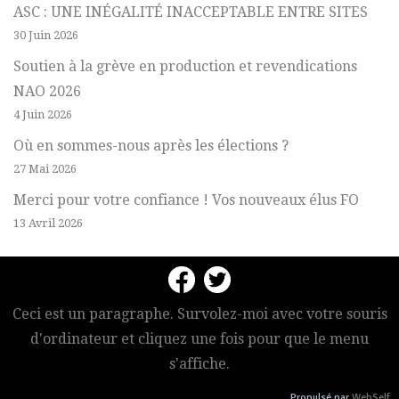
ASC : UNE INÉGALITÉ INACCEPTABLE ENTRE SITES
30 Juin 2026
Soutien à la grève en production et revendications
NAO 2026
4 Juin 2026
Où en sommes-nous après les élections ?
27 Mai 2026
Merci pour votre confiance ! Vos nouveaux élus FO
13 Avril 2026
Ceci est un paragraphe. Survolez-moi avec votre souris
d'ordinateur et cliquez une fois pour que le menu
s'affiche.
Propulsé par
WebSelf